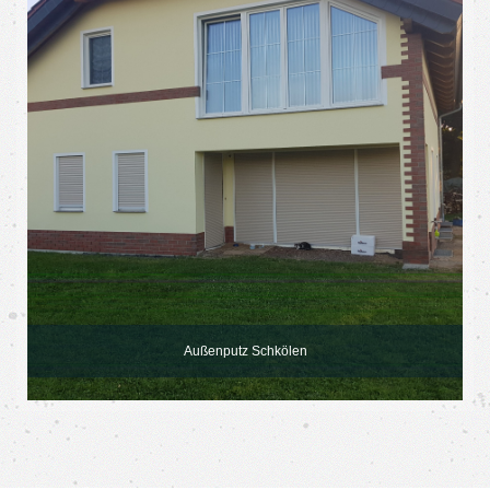
Außenputz Schkölen